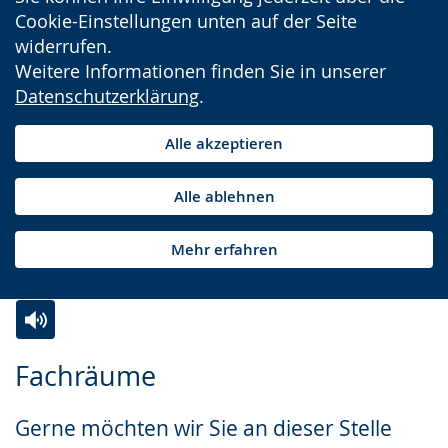
Cookie-Einstellungen unten auf der Seite
widerrufen.
Weitere Informationen finden Sie in unserer
Datenschutzerklärung
.
Alle akzeptieren
Alle ablehnen
Mehr erfahren
Zur
Aktiviere
Ein
Fachräume
Leichten
Audio-
Video
Sprache
Unterstützung.
in
Gerne möchten wir Sie an dieser Stelle
wechseln.
Deutscher