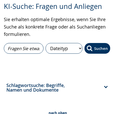
Zur
Aktiviere
Ein
KI-Suche: Fragen und Anliegen
Leichten
Audio-
Video
Sprache
Unterstützung.
in
Sie erhalten optimale Ergebnisse, wenn Sie Ihre
wechseln.
Deutscher
Suche als konkrete Frage oder als Suchanliegen
Gebärdensprache
formulieren.
wird
angezeigt.
Suchen
Schlagwortsuche: Begriffe,
Namen und Dokumente
nach oben