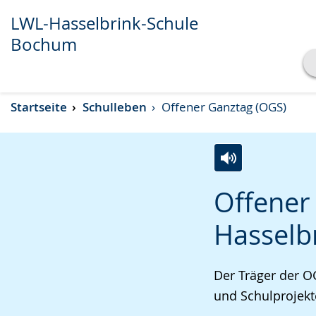
LWL-Hasselbrink-Schule
Bochum
Transkript anzeigen
Startseite
Schulleben
Offener Ganztag (OGS)
Abspielen
Pausieren
Zur
Aktiviere
Ein
Offener
Leichten
Audio-
Video
Sprache
Unterstützung.
in
Hasselb
wechseln.
Deutscher
Gebärdensprach
Der Träger der O
wird
und Schulprojekte
angezeigt.