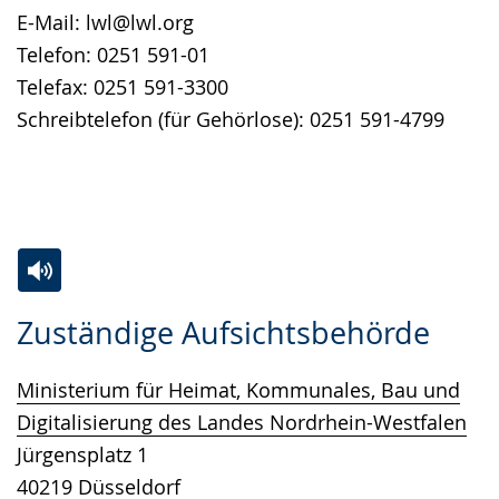
E-Mail: lwl@lwl.org
Telefon: 0251 591-01
Telefax: 0251 591-3300
Schreibtelefon (für Gehörlose): 0251 591-4799
Zur
Aktiviere
Ein
Zuständige Aufsichtsbehörde
Leichten
Audio-
Video
Sprache
Unterstützung.
in
Ministerium für Heimat, Kommunales, Bau und
wechseln.
Deutscher
Digitalisierung des Landes Nordrhein-Westfalen
Gebärdensprache
Jürgensplatz 1
wird
40219 Düsseldorf