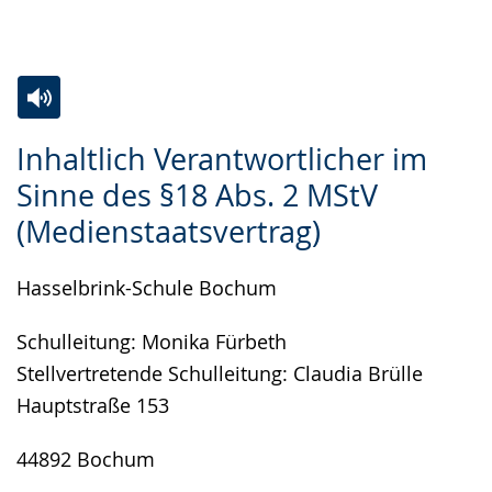
angezeigt.
Zur
Aktiviere
Ein
Inhaltlich Verantwortlicher im
Leichten
Audio-
Video
Sinne des §18 Abs. 2 MStV
Sprache
Unterstützung.
in
(Medienstaatsvertrag)
wechseln.
Deutscher
Gebärdensprache
Hasselbrink-Schule Bochum
wird
angezeigt.
Schulleitung: Monika Fürbeth
Stellvertretende Schulleitung: Claudia Brülle
Hauptstraße 153
44892 Bochum