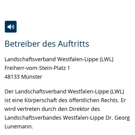
Gebärdensprache
wird
angezeigt.
Zur
Aktiviere
Ein
Betreiber des Auftritts
Leichten
Audio-
Video
Sprache
Unterstützung.
in
Landschaftsverband Westfalen-Lippe (LWL)
wechseln.
Deutscher
Freiherr-vom-Stein-Platz 1
Gebärdensprache
48133 Münster
wird
angezeigt.
Der Landschaftsverband Westfalen-Lippe (LWL)
ist eine Körperschaft des öffentlichen Rechts. Er
wird vertreten durch den Direktor des
Landschaftsverbandes Westfalen-Lippe Dr. Georg
Lunemann.