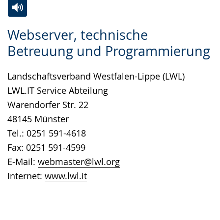
Zur
Aktiviere
Ein
Webserver, technische
Leichten
Audio-
Video
Betreuung und Programmierung
Sprache
Unterstützung.
in
wechseln.
Deutscher
Landschaftsverband Westfalen-Lippe (LWL)
Gebärdensprache
LWL.IT Service Abteilung
wird
Warendorfer Str. 22
angezeigt.
48145 Münster
Tel.: 0251 591-4618
Fax: 0251 591-4599
E-Mail:
webmaster@lwl.org
Internet:
www.lwl.it