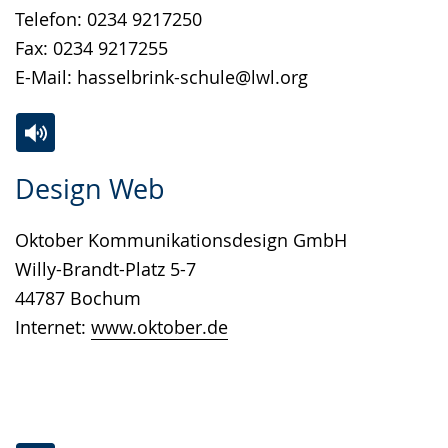
Telefon: 0234 9217250
Fax: 0234 9217255
E-Mail: hasselbrink-schule@lwl.org
Zur
Aktiviere
Ein
Design Web
Leichten
Audio-
Video
Sprache
Unterstützung.
in
Oktober Kommunikationsdesign GmbH
wechseln.
Deutscher
Willy-Brandt-Platz 5-7
Gebärdensprache
44787 Bochum
wird
Internet:
www.oktober.de
angezeigt.