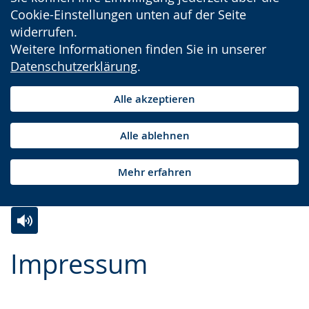
Cookie-Einstellungen unten auf der Seite
widerrufen.
Weitere Informationen finden Sie in unserer
Datenschutzerklärung
.
Alle akzeptieren
Alle ablehnen
Mehr erfahren
Zur
Aktiviere
Ein
Impressum
Leichten
Audio-
Video
Sprache
Unterstützung.
in
wechseln.
Deutscher