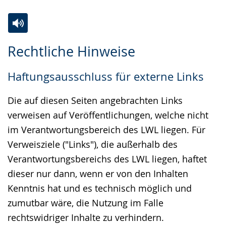
Zur
Aktiviere
Ein
Rechtliche Hinweise
Leichten
Audio-
Video
Sprache
Unterstützung.
in
Haftungsausschluss für externe Links
wechseln.
Deutscher
Gebärdensprache
Die auf diesen Seiten angebrachten Links
wird
verweisen auf Veröffentlichungen, welche nicht
angezeigt.
im Verantwortungsbereich des LWL liegen. Für
Verweisziele ("Links"), die außerhalb des
Verantwortungsbereichs des LWL liegen, haftet
dieser nur dann, wenn er von den Inhalten
Kenntnis hat und es technisch möglich und
zumutbar wäre, die Nutzung im Falle
rechtswidriger Inhalte zu verhindern.