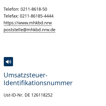
angezeigt.
Telefon: 0211-8618-50
Telefax: 0211-86185-4444
https://www.mhkbd.nrw
poststelle@mhkbd.nrw.de
Zur
Aktiviere
Ein
Umsatzsteuer-
Leichten
Audio-
Video
Identifikationsnummer
Sprache
Unterstützung.
in
wechseln.
Deutscher
Ust-ID-Nr. DE 126118252
Gebärdensprache
wird